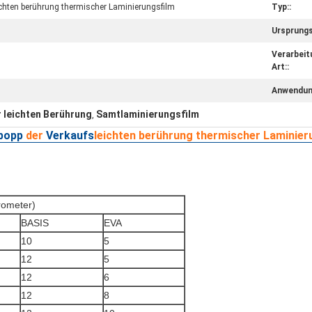
ichten berührung thermischer Laminierungsfilm
Typ::
Ursprungs
Verarbeit
Art::
Anwendun
r leichten Berührung
Samtlaminierungsfilm
,
 bopp
der
Verkaufs
leichten berührung thermischer Laminier
ometer)
BASIS
EVA
10
5
12
5
12
6
12
8