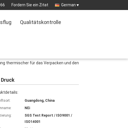
966
Fordern Sie ein Zitat
German
sflug
Qualitätskontrolle
ung thermischer für das Verpacken und den
 Druck
ktdetails:
ftsort:
Guangdong, China
nname:
NEi
izierung:
SGS Test Report / ISO9001 /
ISO14001