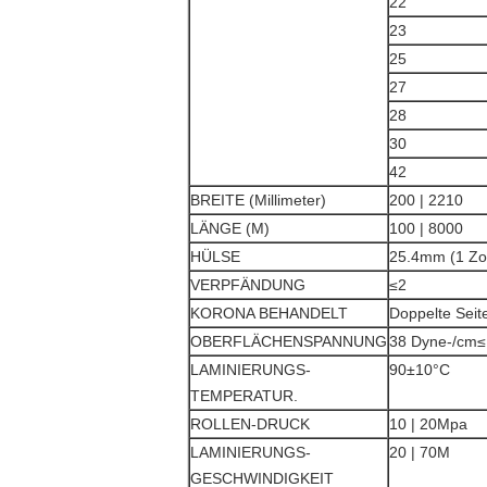
22
23
25
27
28
30
42
BREITE (Millimeter)
200 | 2210
LÄNGE (M)
100 | 8000
HÜLSE
25.4mm (1 Zol
VERPFÄNDUNG
≤2
KORONA BEHANDELT
Doppelte Seit
OBERFLÄCHENSPANNUNG
38 Dyne-/cm≤
LAMINIERUNGS-
90±10°C
TEMPERATUR.
ROLLEN-DRUCK
10 | 20Mpa
LAMINIERUNGS-
20 | 70M
GESCHWINDIGKEIT