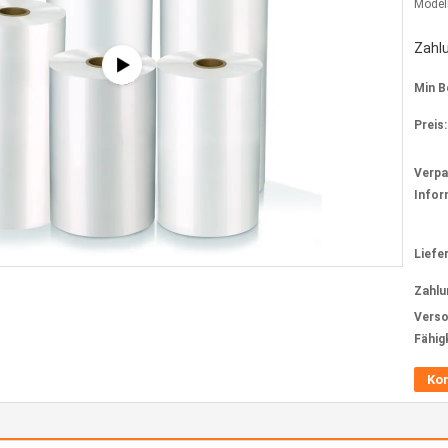
Model
Zahl
Min B
Preis:
Verp
Infor
Liefer
Zahlu
Verso
Fähig
Ko