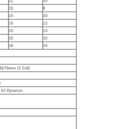
12
10
15
8
15
10
15
12
15
13
15
15
18
24
l)/76mm (3 Zoll)
e
 42 Dyne/cm