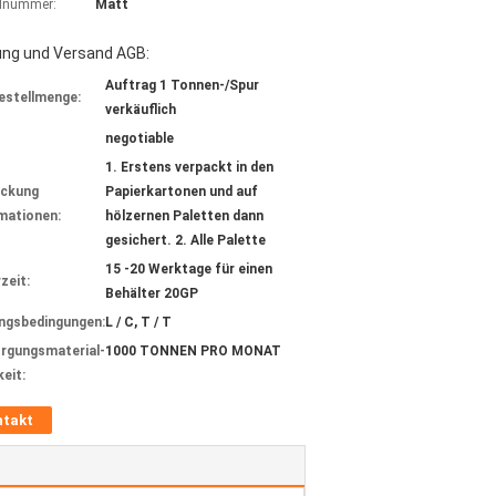
lnummer:
Matt
ung und Versand AGB:
Auftrag 1 Tonnen-/Spur
estellmenge:
verkäuflich
negotiable
1. Erstens verpackt in den
ackung
Papierkartonen und auf
mationen:
hölzernen Paletten dann
gesichert. 2. Alle Palette
15 -20 Werktage für einen
zeit:
Behälter 20GP
ngsbedingungen:
L / C, T / T
rgungsmaterial-
1000 TONNEN PRO MONAT
keit:
ntakt