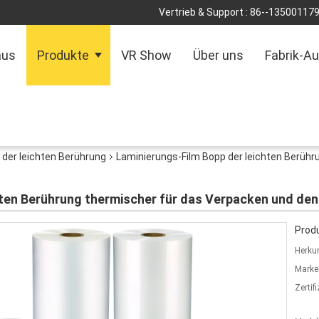
Vertrieb & Support :
86--13500117
aus
Produkte
VR Show
Über uns
Fabrik-Au
 der leichten Berührung
Laminierungs-Film Bopp der leichten Berühr
hten Berührung thermischer für das Verpacken und den
Produ
Herkun
Marke
Zertif