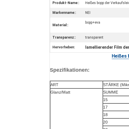
Produkt-Name::
Heißes bopp der Verkaufsle
Markenname::
NEI
bopp+eva
Material::
Transparenz::
transparent
lamellierender Film de
Hervorheben:
Heißes
Spezifikationen:
ART
STÄRKE (Mikr
Glanz/Matt
SUMME
15
17
18
20