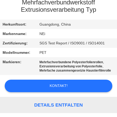
AUSFLUG
Mehrfachverbundwerkstoff
Extrusionsverarbeitung Typ
QUALITÄTSKONTROLLE
Herkunftsort:
Guangdong, China
TRETEN
Markenname:
NEi
SIE
Zertifizierung:
SGS Test Report / ISO9001 / ISO14001
MIT
Modellnummer:
PET
UNS
Markieren:
,
Mehrfachverbundene Polyesterfolienrollen
,
Extrusionsverarbeitung von Polyesterfolie
IN
Mehrfache zusammengesetzte Haustierfilmrolle
VERBINDUNG
KONTAKT!
FORDERN
SIE EIN
DETAILS ENTFALTEN
ZITAT