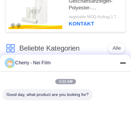
Geschäftsanzeigen-
Polyester-
lamellierenden Film,
negotiable MOQ:Auftrag 1 Tonnen-/Spur verkäuflich
transparenten
KONTAKT
Polyester-Film
Beliebte Kategorien
Alle
Cherry - Nei Film
bopp thermischer
Glanz-Laminierungs-
Laminierungsfilm
Film
3:33 AM
Mattlaminierungs-
Lamellierender Film
Good day, what product are you looking for?
Film
Digital
Laminierungs-Film
der leichten
Antikratzer-Film
Berührung