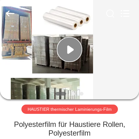
2026
GUANGDONG NEW ERA
COMPOSITE
MATERIAL CO., LTD..
All
Rights
Reserved.
HAUS
PRODUKTE
VR
SHOW
ÜBER
UNS
HAUSTIER thermischer Laminierungs-Film
Polyesterfilm für Haustiere Rollen,
FABRIK-
Polyesterfilm