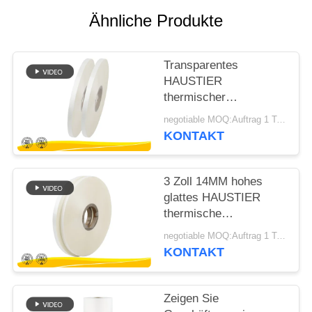
Ähnliche Produkte
SITEMAP
Transparentes
PRIVACY
HAUSTIER
POLICY
thermischer
Laminierungs-Film
negotiable MOQ:Auftrag 1 Tonnen-/Spur verkäuflich
Mini-Rolls für Vortrag-
KONTAKT
Anmerkungs-Seiten-
Schutz
3 Zoll 14MM hohes
glattes HAUSTIER
thermische
Laminierungs-Film 22
negotiable MOQ:Auftrag 1 Tonnen-/Spur verkäuflich
Mic-Stärke
KONTAKT
Zeigen Sie