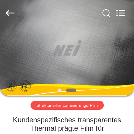
2026
GUANGDONG NEW ERA
COMPOSITE
MATERIAL CO., LTD..
All
Rights
Reserved.
HAUS
PRODUKTE
VR
SHOW
ÜBER
UNS
Strukturierter Laminierungs-Film
Kundenspezifisches transparentes
FABRIK-
Thermal prägte Film für