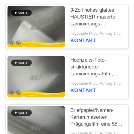
3-Zoll hohes glattes
SITEMAP
HAUSTIER maserte
Laminierungs-
PRIVACY
Filmstreifen für
negotiable MOQ:Auftrag 1 Tonnen-/Spur verkäuflich
Verpacken-/Druckmaterialie
POLICY
KONTAKT
Hochzeits-Foto-
strukturierter
Laminierungs-Film,
trockene heiße
negotiable MOQ:Auftrag 1 Tonnen-/Spur verkäuflich
lamellierende
KONTAKT
Filmstreifen
Briefpapier/Namen-
Karten maserten
Prägungsfilm eine 55
Mikron-Stärke
negotiable MOQ:Auftrag 1 Tonnen-/Spur verkäuflich