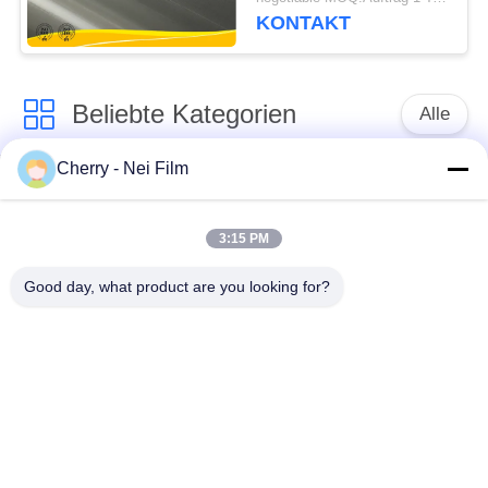
KONTAKT
Beliebte Kategorien
Alle
Cherry - Nei Film
bopp thermischer
Glanz-Laminierungs-
Laminierungsfilm
Film
3:15 PM
Mattlaminierungs-
Lamellierender Film
Good day, what product are you looking for?
Film
Digital
Laminierungs-Film
der leichten
Antikratzer-Film
Berührung
Metallisierte PET-
Strukturierter