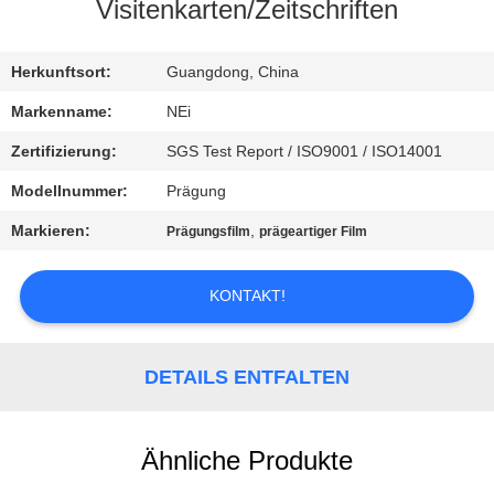
AUSFLUG
Visitenkarten/Zeitschriften
QUALITÄTSKONTROLLE
Herkunftsort:
Guangdong, China
Markenname:
NEi
TRETEN
Zertifizierung:
SGS Test Report / ISO9001 / ISO14001
SIE
Modellnummer:
Prägung
MIT
Markieren:
,
Prägungsfilm
prägeartiger Film
UNS
IN
KONTAKT!
VERBINDUNG
DETAILS ENTFALTEN
FORDERN
SIE EIN
Ähnliche Produkte
ZITAT