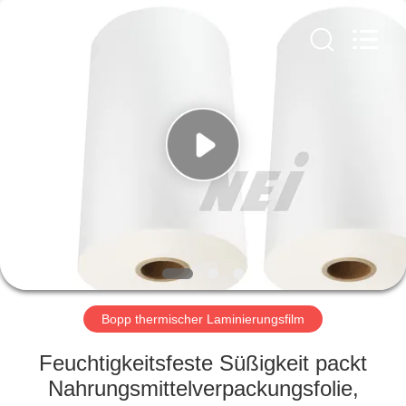
2026
GUANGDONG NEW ERA
COMPOSITE
MATERIAL CO., LTD..
All
Rights
Reserved.
HAUS
PRODUKTE
VR
SHOW
ÜBER
UNS
Bopp thermischer Laminierungsfilm
Feuchtigkeitsfeste Süßigkeit packt
FABRIK-
Nahrungsmittelverpackungsfolie,