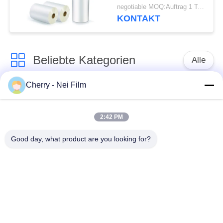
Schmelzeklebender
negotiable MOQ:Auftrag 1 Tonnen-/Spur verkäuflich
EVA BOPP für Digital-
KONTAKT
Druck-/-
Bucheinband/Geschenkbox
Beliebte Kategorien
Alle
Cherry - Nei Film
bopp thermischer
Glanz-Laminierungs-
Laminierungsfilm
Film
2:42 PM
Mattlaminierungs-
Lamellierender Film
Good day, what product are you looking for?
Film
Digital
Laminierungs-Film
der leichten
Antikratzer-Film
Berührung