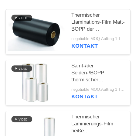
SITEMAP
Thermischer
Llaminations-Film Matt-
BOPP der
PRIVACY
erstklassigen
negotiable MOQ:Auftrag 1 Tonnen-/Spur verkäuflich
POLICY
transparenten
KONTAKT
schwarzen leichten
Berührung
Samt-/der
Seiden-/BOPP
thermischer
Laminierungs-Film für
negotiable MOQ:Auftrag 1 Tonnen-/Spur verkäuflich
Offsetdruck-hohe
KONTAKT
Haltbarkeit und
Weichheit
Thermischer
Laminierungs-Film
heiße