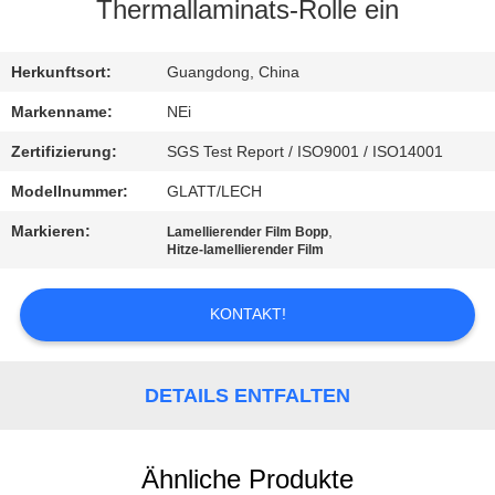
AUSFLUG
Thermallaminats-Rolle ein
QUALITÄTSKONTROLLE
Herkunftsort:
Guangdong, China
Markenname:
NEi
TRETEN
Zertifizierung:
SGS Test Report / ISO9001 / ISO14001
SIE
Modellnummer:
GLATT/LECH
MIT
Markieren:
,
Lamellierender Film Bopp
UNS
Hitze-lamellierender Film
IN
KONTAKT!
VERBINDUNG
FORDERN
DETAILS ENTFALTEN
SIE EIN
ZITAT
Ähnliche Produkte