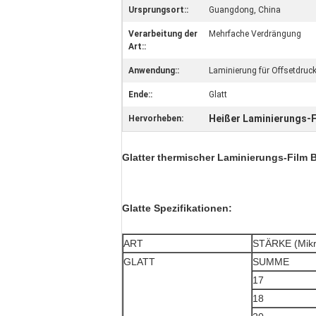
Ursprungsort::
Guangdong, China
Verarbeitung der
Mehrfache Verdrängung
Art::
Anwendung::
Laminierung für Offsetdruc
Ende::
Glatt
Heißer Laminierungs-F
Hervorheben:
Glatter thermischer Laminierungs-Film 
Glatte Spezifikationen:
ART
STÄRKE (Mikr
GLATT
SUMME
17
18