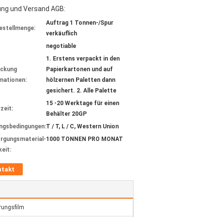
ung und Versand AGB:
Auftrag 1 Tonnen-/Spur
estellmenge:
verkäuflich
negotiable
1. Erstens verpackt in den
ackung
Papierkartonen und auf
mationen:
hölzernen Paletten dann
gesichert. 2. Alle Palette
15 -20 Werktage für einen
zeit:
Behälter 20GP
ngsbedingungen:
T / T, L / C, Western Union
rgungsmaterial-
1000 TONNEN PRO MONAT
keit:
ntakt
rungsfilm