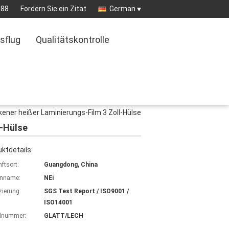
888
Fordern Sie ein Zitat
German
sflug
Qualitätskontrolle
ener heißer Laminierungs-Film 3 Zoll-Hülse
l-Hülse
ktdetails:
ftsort:
Guangdong, China
nname:
NEi
izierung:
SGS Test Report / ISO9001 /
ISO14001
lnummer:
GLATT/LECH