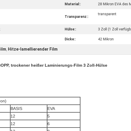
Material::
28 Mikron EVA des 
transparent
Transparenz::
k
Hülse::
3 Zoll (1 Zoll verfüg
Dicke::
42 Mikron
ilm
Hitze-lamellierender Film
,
BOPP, trockener heißer Laminierungs-Film 3 Zoll-Hülse
on)
BASIS
EVA
12
5
12
6