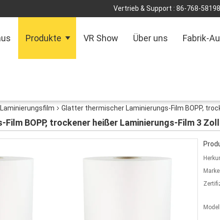
Vertrieb & Support :
86-768-5819
aus
Produkte
VR Show
Über uns
Fabrik-Au
Laminierungsfilm
Glatter thermischer Laminierungs-Film BOPP, trock
-Film BOPP, trockener heißer Laminierungs-Film 3 Zol
Produ
Herkun
Marke
Zertif
Model