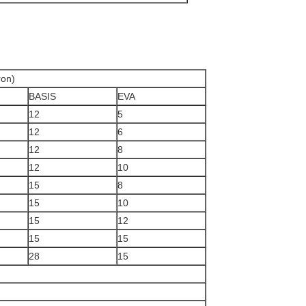
on)
BASIS
EVA
12
5
12
6
12
8
12
10
15
8
15
10
15
12
15
15
28
15