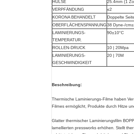
HÜLSE
25.4mm (1 Zol
VERPFÄNDUNG
≤2
KORONA BEHANDELT
Doppelte Seit
OBERFLÄCHENSPANNUNG
38 Dyne-/cm≤
LAMINIERUNGS-
90±10°C
TEMPERATUR.
ROLLEN-DRUCK
10 | 20Mpa
LAMINIERUNGS-
20 | 70M
GESCHWINDIGKEIT
Beschreibung:
Thermische Laminierungs-Filme haben Ver
Filmes ermöglicht, Produkte durch Hitze u
Glatter thermischer Laminierungsfilm BOPP
lamellierten pressworks erhöhen.
Stellt th