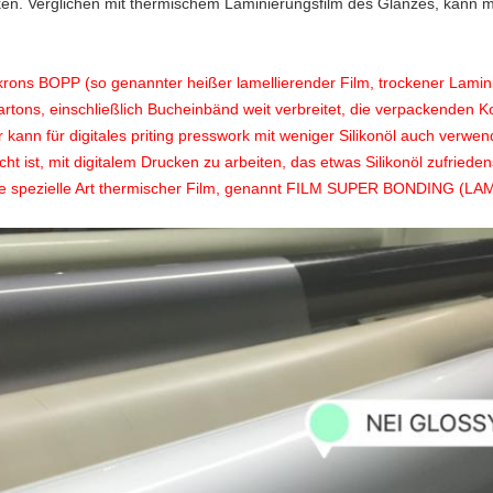
en. Verglichen mit thermischem Laminierungsfilm des Glanzes, kann ma
krons BOPP (so genannter heißer lamellierender Film, trockener Lamini
rtons, einschließlich Bucheinbänd
weit verbreitet
, die verpackenden Ko
 kann für digitales priting presswork mit weniger Silikonöl auch verwend
t ist, mit digitalem Drucken zu arbeiten, das etwas Silikonöl zufrieden
ndere spezielle Art thermischer Film, genannt FILM SUPER BONDING 