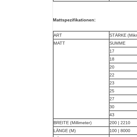
Mattspezifikationen:
ART
STÄRKE (Mikr
MATT
SUMME
17
18
20
22
23
25
27
30
43
BREITE (Millimeter)
200 | 2210
LÄNGE (M)
100 | 8000