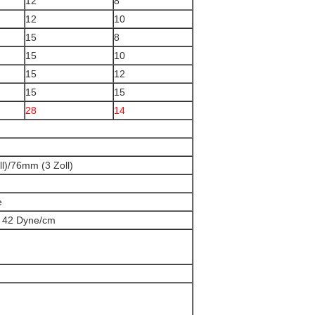
12
8
12
10
15
8
15
10
15
12
15
15
28
14
l)/76mm (3 Zoll)
e
 42 Dyne/cm