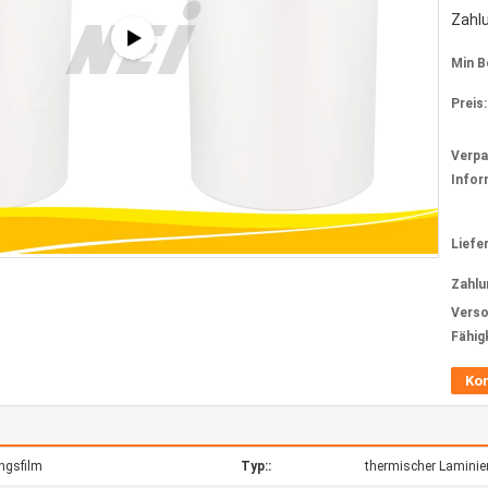
Zahl
Min B
Preis:
Verp
Infor
Liefer
Zahlu
Verso
Fähig
Ko
ngsfilm
Typ::
thermischer Laminie