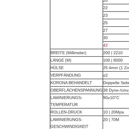
20
22
23
25
27
30
42
BREITE (Millimeter)
200 | 2210
LÄNGE (M)
100 | 8000
HÜLSE
25.4mm (1 Zol
VERPFÄNDUNG
≤2
KORONA BEHANDELT
Doppelte Seit
OBERFLÄCHENSPANNUNG
38 Dyne-/cm≤
LAMINIERUNGS-
90±10°C
TEMPERATUR.
ROLLEN-DRUCK
10 | 20Mpa
LAMINIERUNGS-
20 | 70M
GESCHWINDIGKEIT