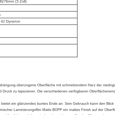
l)/76mm (3 Zoll)
e
 42 Dyne/cm
drängung-überzogene Oberfläche mit schmelzendem Harz der niedrige
nd Druck zu tapezieren. Die verschiedenen verfügbaren Oberflächenen
 bietet ein glänzendes buntes Ende an. Sein Gebrauch kann den Blick e
ermischer Laminierungsfilm Matts BOPP ein mattes Finish auf der Ober