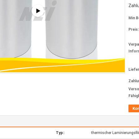
Zahl
Min B
Preis:
Verp
Infor
Liefer
Zahlu
Verso
Fähig
Ko
Typ::
thermischer Laminierungsfi