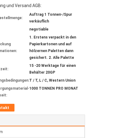
ung und Versand AGB:
Auftrag 1 Tonnen-/Spur
estellmenge:
verkäuflich
negotiable
1. Erstens verpackt in den
ackung
Papierkartonen und auf
mationen:
hölzernen Paletten dann
gesichert. 2. Alle Palette
15 -20 Werktage für einen
zeit:
Behälter 20GP
ngsbedingungen:
T / T, L / C, Western Union
rgungsmaterial-
1000 TONNEN PRO MONAT
keit:
ntakt
lm