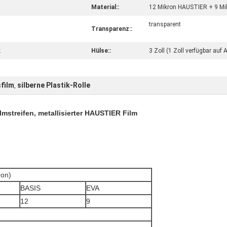
Material::
12 Mikron HAUSTIER + 9 Mi
transparent
Transparenz::
k
Hülse::
3 Zoll (1 Zoll verfügbar auf 
sfilm
silberne Plastik-Rolle
,
mstreifen, metallisierter HAUSTIER Film
on)
BASIS
EVA
12
9