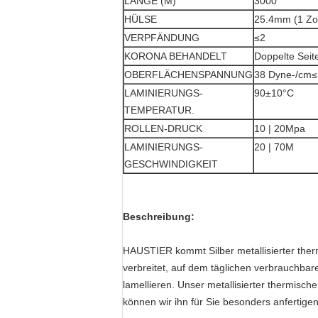
LÄNGE (M)
3000
HÜLSE
25.4mm (1 Zol
VERPFÄNDUNG
≤2
KORONA BEHANDELT
Doppelte Seit
OBERFLÄCHENSPANNUNG
38 Dyne-/cm≤
LAMINIERUNGS-
90±10°C
TEMPERATUR.
ROLLEN-DRUCK
10 | 20Mpa
LAMINIERUNGS-
20 | 70M
GESCHWINDIGKEIT
Beschreibung:
HAUSTIER kommt Silber metallisierter therm
verbreitet, auf dem täglichen verbrauchba
lamellieren. Unser metallisierter thermisch
können wir ihn für Sie besonders anfertigen