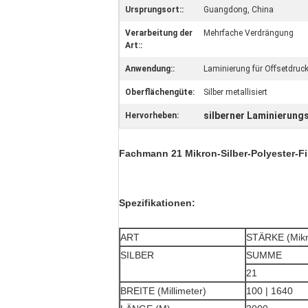
Ursprungsort::
Guangdong, China
Verarbeitung der
Mehrfache Verdrängung
Art::
Anwendung::
Laminierung für Offsetdruc
Oberflächengüte:
Silber metallisiert
silberner Laminierung
Hervorheben:
Fachmann 21 Mikron-Silber-Polyester-Fil
Spezifikationen:
ART
STÄRKE (Mikr
SILBER
SUMME
21
BREITE (Millimeter)
100 | 1640