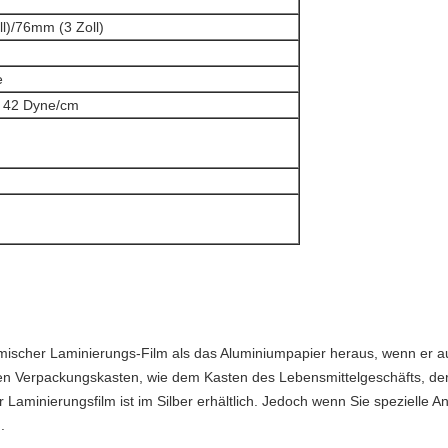
l)/76mm (3 Zoll)
e
 42 Dyne/cm
ischer Laminierungs-Film als das Aluminiumpapier heraus, wenn er auf p
ren Verpackungskasten, wie dem Kasten des Lebensmittelgeschäfts, der
er Laminierungsfilm ist im Silber erhältlich. Jedoch wenn Sie spezielle
.