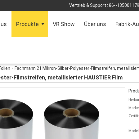
Vertrieb & Support :
86--13500117
aus
Produkte
VR Show
Über uns
Fabrik-Au
Folien
Fachmann 21 Mikron-Silber-Polyester-Filmstreifen, metallisie
ter-Filmstreifen, metallisierter HAUSTIER Film
Produ
Herkun
Marke
Zertif
Model