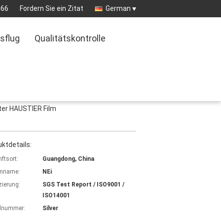
966
Fordern Sie ein Zitat
German
sflug
Qualitätskontrolle
rter HAUSTIER Film
ktdetails:
ftsort:
Guangdong, China
nname:
NEi
izierung:
SGS Test Report / ISO9001 /
ISO14001
lnummer:
Silver