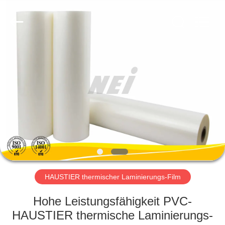
2026
GUANGDONG NEW ERA
COMPOSITE
MATERIAL CO., LTD..
All
Rights
Reserved.
HAUS
PRODUKTE
VR
SHOW
ÜBER
UNS
HAUSTIER thermischer Laminierungs-Film
Hohe Leistungsfähigkeit PVC-
FABRIK-
HAUSTIER thermische Laminierungs-