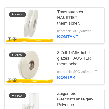
SITEMAP
Transparentes
HAUSTIER
thermischer
PRIVACY
Laminierungs-Film
negotiable MOQ:Auftrag 1 Tonnen-/Spur verkäuflich
POLICY
Mini-Rolls für Vortrag-
KONTAKT
Anmerkungs-Seiten-
Schutz
3 Zoll 14MM hohes
glattes HAUSTIER
thermische
Laminierungs-Film 22
negotiable MOQ:Auftrag 1 Tonnen-/Spur verkäuflich
Mic-Stärke
KONTAKT
Zeigen Sie
Geschäftsanzeigen-
Polyester-