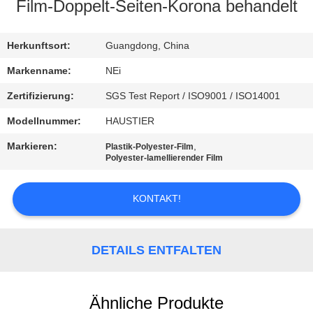
AUSFLUG
Film-Doppelt-Seiten-Korona behandelt
QUALITÄTSKONTROLLE
Herkunftsort:
Guangdong, China
Markenname:
NEi
TRETEN
Zertifizierung:
SGS Test Report / ISO9001 / ISO14001
SIE
Modellnummer:
HAUSTIER
MIT
Markieren:
,
Plastik-Polyester-Film
UNS
Polyester-lamellierender Film
IN
KONTAKT!
VERBINDUNG
FORDERN
DETAILS ENTFALTEN
SIE EIN
ZITAT
Ähnliche Produkte