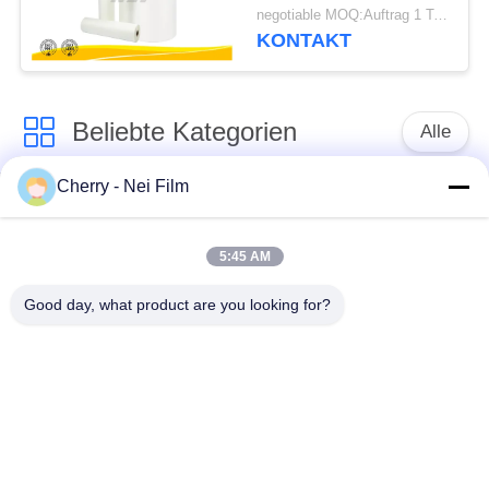
lamellierenden Film,
negotiable MOQ:Auftrag 1 Tonnen-/Spur verkäuflich
transparenten
KONTAKT
Polyester-Film
Beliebte Kategorien
Alle
Cherry - Nei Film
bopp thermischer
Glanz-Laminierungs-
Laminierungsfilm
Film
5:45 AM
Mattlaminierungs-
Lamellierender Film
Good day, what product are you looking for?
Film
Digital
Laminierungs-Film
der leichten
Antikratzer-Film
Berührung