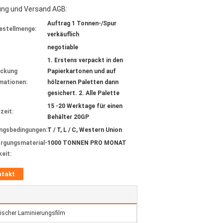
ung und Versand AGB:
Auftrag 1 Tonnen-/Spur
estellmenge:
verkäuflich
negotiable
1. Erstens verpackt in den
ackung
Papierkartonen und auf
mationen:
hölzernen Paletten dann
gesichert. 2. Alle Palette
15 -20 Werktage für einen
zeit:
Behälter 20GP
ngsbedingungen:
T / T, L / C, Western Union
rgungsmaterial-
1000 TONNEN PRO MONAT
keit:
ntakt
ischer Laminierungsfilm