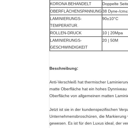
KORONA BEHANDELT
Doppelte Seit
OBERFLÄCHENSPANNUNG
38 Dyne-/cm≤
LAMINIERUNGS-
90±10°C
TEMPERATUR.
ROLLEN-DRUCK
10 | 20Mpa
LAMINIERUNGS-
20 | 50M
GESCHWINDIGKEIT
Beschreibung:
Anti-Verschleiß hat thermischer Laminieru
matte Oberfläche hat ein hohes Dynniveau 
Oberfläche von allgemeinen matten Laminie
Jetzt ist sie in der kundenspezifischen Ve
Unternehmensbroschüren, die Markierung vo
gewesen. Es ist für den Luxus ideal, der ve