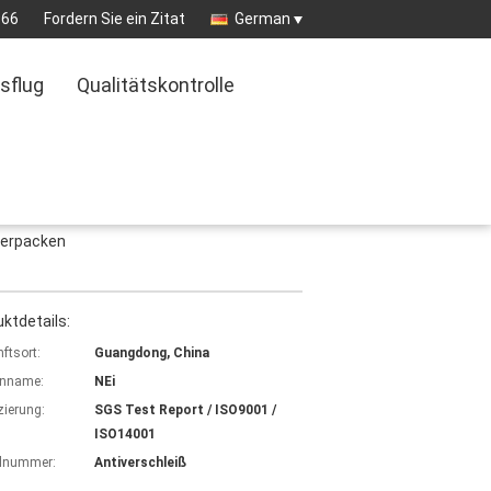
966
Fordern Sie ein Zitat
German
sflug
Qualitätskontrolle
verpacken
ktdetails:
ftsort:
Guangdong, China
nname:
NEi
izierung:
SGS Test Report / ISO9001 /
ISO14001
lnummer:
Antiverschleiß