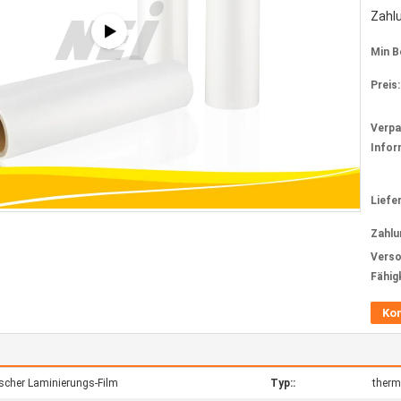
Zahl
Min B
Preis:
Verp
Infor
Liefer
Zahlu
Verso
Fähig
Ko
ischer Laminierungs-Film
Typ::
therm