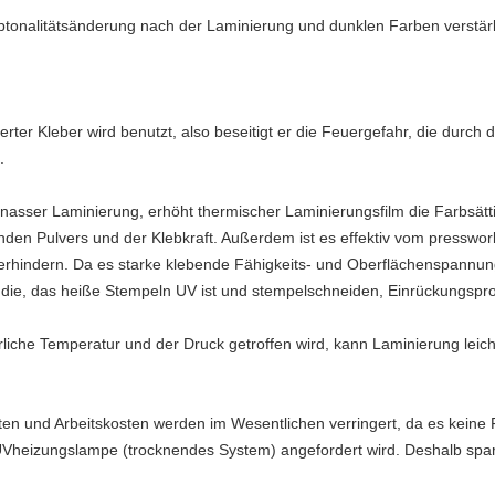
rbtonalitätsänderung nach der Laminierung und dunklen Farben verstärk
ierter Kleber wird benutzt, also beseitigt er die Feuergefahr, die dur
.
 nasser Laminierung, erhöht thermischer Laminierungsfilm die Farbsätti
enden Pulvers und der Klebkraft. Außerdem ist es effektiv vom presswo
rhindern. Da es starke klebende Fähigkeits- und Oberflächenspannung 
n, die, das heiße Stempeln UV ist und stempelschneiden, Einrückungspr
liche Temperatur und der Druck getroffen wird, kann Laminierung leich
sten und Arbeitskosten werden im Wesentlichen verringert, da es kei
 UVheizungslampe (trocknendes System) angefordert wird. Deshalb spa