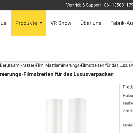
Vertrieb & Support :
86--13500117
aus
Produkte
VR Show
Über uns
Fabrik-Au
Berufsantikratzer-Film, Mattlaminierungs-Filmstreifen für das Luxus
inierungs-Filmstreifen für das Luxusverpacken
Produ
Herkun
Marke
Zertif
Model