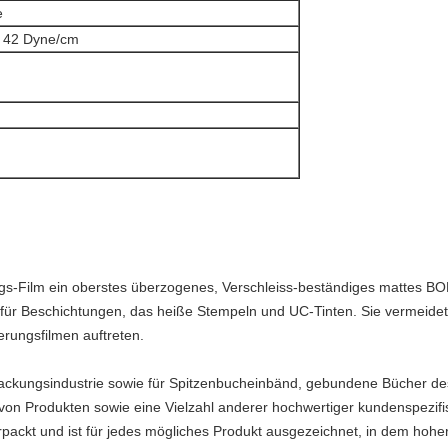
e
 42 Dyne/cm
ngs-Film ein oberstes überzogenes, Verschleiss-beständiges mattes BO
für Beschichtungen, das heiße Stempeln und UC-Tinten. Sie vermeidet 
rungsfilmen auftreten.
rpackungsindustrie sowie für Spitzenbucheinbänd, gebundene Bücher des
n Produkten sowie eine Vielzahl anderer hochwertiger kundenspezifis
rpackt und ist für jedes mögliches Produkt ausgezeichnet, in dem hoher 