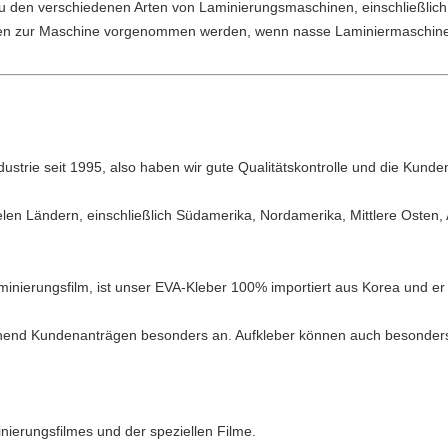
t zu den verschiedenen Arten von Laminierungsmaschinen, einschließli
en zur Maschine vorgenommen werden, wenn nasse Laminiermaschine
ustrie seit 1995, also haben wir gute Qualitätskontrolle und die Kunde
len Ländern, einschließlich Südamerika, Nordamerika, Mittlere Osten, A
nierungsfilm, ist unser EVA-Kleber 100% importiert aus Korea und er st
chend Kundenanträgen besonders an. Aufkleber können auch besonders
inierungsfilmes und der speziellen Filme.