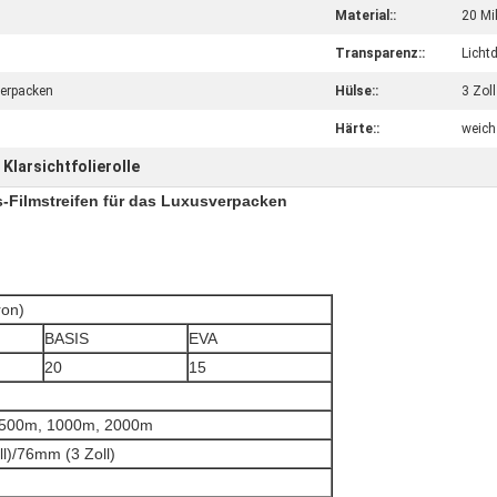
Material::
20 Mi
Transparenz::
Licht
verpacken
Hülse::
3 Zoll
Härte::
weich
Klarsichtfolierolle
,
s-Filmstreifen für das Luxusverpacken
on)
BASIS
EVA
20
15
 500m, 1000m, 2000m
l)/76mm (3 Zoll)