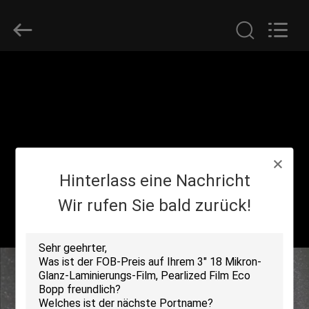
2026
GUANGDONG NEW ERA
COMPOSITE
MATERIAL CO., LTD..
All
Rights
Reserved.
HAUS
PRODUKTE
VR
Hinterlass eine Nachricht
SHOW
Wir rufen Sie bald zurück!
ÜBER
UNS
FABRIK-