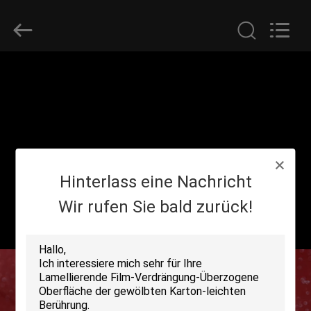
2026
GUANGDONG NEW ERA
COMPOSITE
MATERIAL CO., LTD..
All
Rights
Reserved.
HAUS
PRODUKTE
VR
Hinterlass eine Nachricht
SHOW
Wir rufen Sie bald zurück!
ÜBER
UNS
FABRIK-