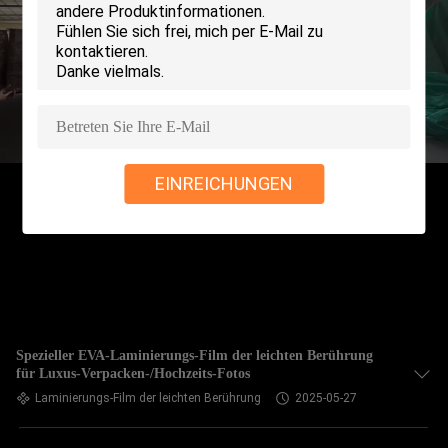
AUSFLUG
QUALITÄTSKONTROLLE
TRETEN
SIE
EINREICHUNGEN
MIT
UNS
IN
VERBINDUNG
FORDERN
Spezieller EVA-Laminierungs-Film der leichten Berührung
für Luxus-Verpacken-/Hochzeits-Fotos
SIE EIN
Laminierungs-Film der leichten Berührung
2025-05-27
ZITAT