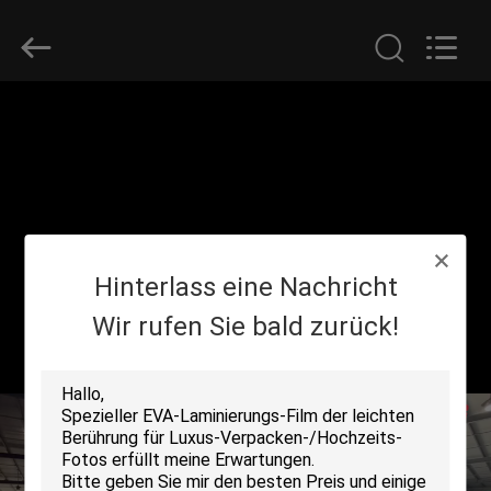
2026
GUANGDONG NEW ERA
COMPOSITE
MATERIAL CO., LTD..
All
Rights
Reserved.
HAUS
PRODUKTE
VR
Hinterlass eine Nachricht
SHOW
Wir rufen Sie bald zurück!
ÜBER
UNS
FABRIK-